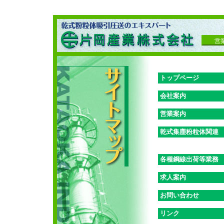
営
トップページ
会社案内
営業案内
乾式集塵粉粒体関連
各種鋼線出荷等業務
求人案内
お問い合わせ
リンク